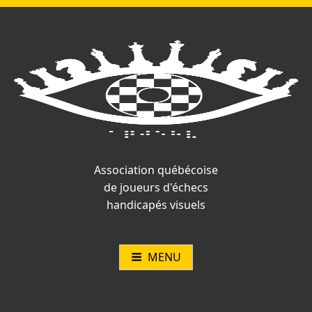
Vous
Aller
Catégories :
Article
Article
Navigation
n'êtes
au
précédent
suivant
pas
contenu
:
:
de
connecté.
l’article
Association québécoise
de joueurs d'échecs
handicapés visuels
MENU