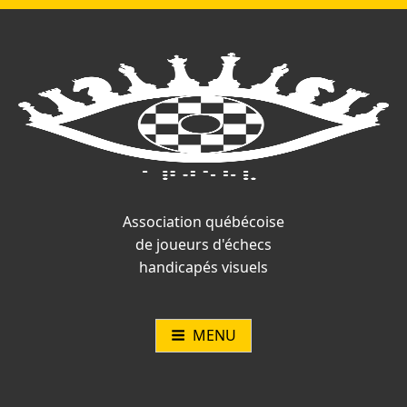
Vous
Aller
Catégories :
Article
Article
,
Navigation
n'êtes
au
précédent
suivant
pas
contenu
:
:
de
connecté.
l’article
Association québécoise
de joueurs d'échecs
handicapés visuels
MENU