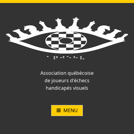
Vous
Aller
Catégories :
Article
Article
Navigation
n'êtes
au
précédent
suivant
pas
contenu
:
:
de
connecté.
l’article
Association québécoise
de joueurs d'échecs
handicapés visuels
MENU