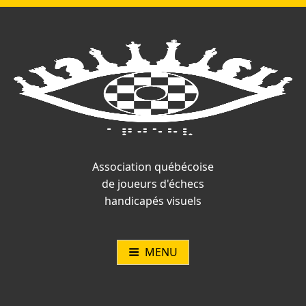
Vous
Aller
Catégories :
Article
Article
Navigation
n'êtes
au
précédent
suivant
pas
contenu
:
:
de
connecté.
l’article
Association québécoise
de joueurs d'échecs
handicapés visuels
MENU