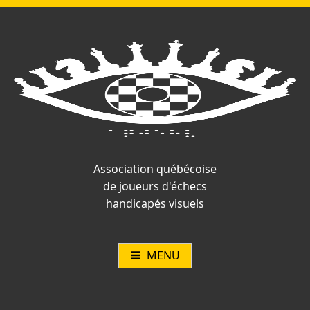
Vous
Aller
n'êtes
au
pas
contenu
connecté.
Association québécoise
de joueurs d'échecs
handicapés visuels
MENU