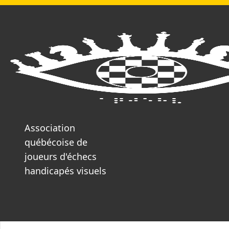
Vous
Aller
n'êtes
au
pas
contenu
connecté.
Association
québécoise de
joueurs d'échecs
handicapés visuels