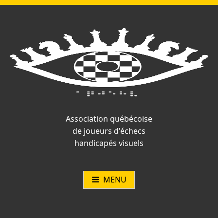
Vous
Aller
n'êtes
au
pas
contenu
connecté.
Association québécoise
de joueurs d'échecs
handicapés visuels
MENU